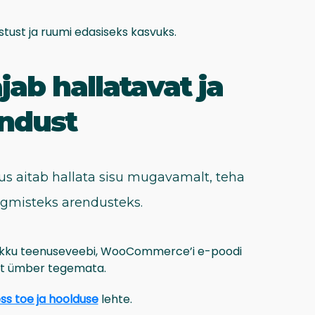
stust ja ruumi edasiseks kasvuks.
ab hallatavat ja
endust
us aitab hallata sisu mugavamalt, teha
rgmisteks arendusteks.
indlikku teenuseveebi, WooCommerce’i e-poodi
ist ümber tegemata.
s toe ja hoolduse
lehte.