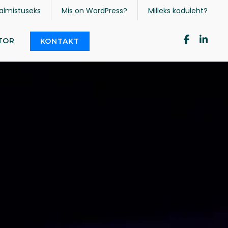
almistuseks
Mis on WordPress?
Milleks koduleht?
TOR
KONTAKT