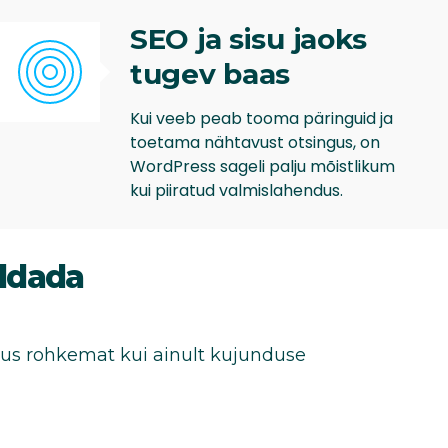
SEO ja sisu jaoks
tugev baas
Kui veeb peab tooma päringuid ja
toetama nähtavust otsingus, on
WordPress sageli palju mõistlikum
kui piiratud valmislahendus.
aldada
us rohkemat kui ainult kujunduse