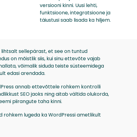
versiooni kinni. Uusi lehti,
funktsioone, integratsioone ja
täiustusi saab lisada ka hiljem.
lihtsalt sellepärast, et see on tuntud
s on mõistlik siis, kui sinu ettevõte vajab
hallata, võimalik siduda teiste süsteemidega
lt edasi arendada.
dPress annab ettevõttele rohkem kontrolli
ndlikkust SEO jaoks ning aitab vältida olukorda,
eemi piirangute taha kinni.
d rohkem lugeda ka WordPressi ametlikult