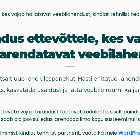
 kes vajab hallatavat veebilahendust, kindlat tehnilist teo
us ettevõttele, kes vaj
arendatavat veebilah
salt uue lehe ülespanekut. Hästi ehitatud lahend
, kasvatada usaldust ja jätta veebile ruumi ka jä
ui ettevõte vajab turundust toetavat kodulehte, sisult pa
a saab aja jooksul edasi arendada ilma kogu süsteemi null
almimist kindlat tehnilist partnerit, vaata ka meie
WordPres