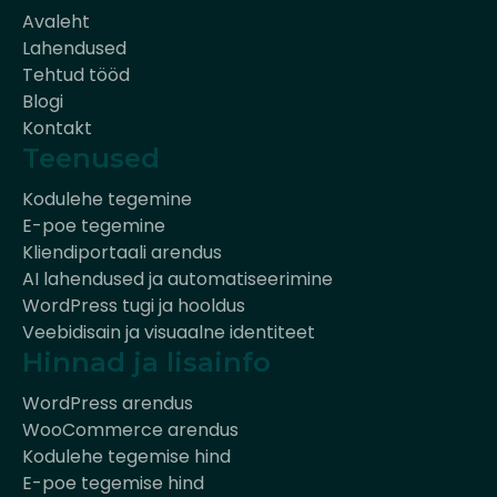
Avaleht
Lahendused
Tehtud tööd
Blogi
Kontakt
Teenused
Kodulehe tegemine
E-poe tegemine
Kliendiportaali arendus
AI lahendused ja automatiseerimine
WordPress tugi ja hooldus
Veebidisain ja visuaalne identiteet
Hinnad ja lisainfo
WordPress arendus
WooCommerce arendus
Kodulehe tegemise hind
E-poe tegemise hind