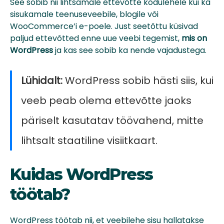
See sobib nii lihtsamale ettevõtte kodulehele kui ka
sisukamale teenuseveebile, blogile või
WooCommerce’i e-poele. Just seetõttu küsivad
paljud ettevõtted enne uue veebi tegemist,
mis on
WordPress
ja kas see sobib ka nende vajadustega.
Lühidalt:
WordPress sobib hästi siis, kui
veeb peab olema ettevõtte jaoks
päriselt kasutatav töövahend, mitte
lihtsalt staatiline visiitkaart.
Kuidas WordPress
töötab?
WordPress töötab nii, et veebilehe sisu hallatakse