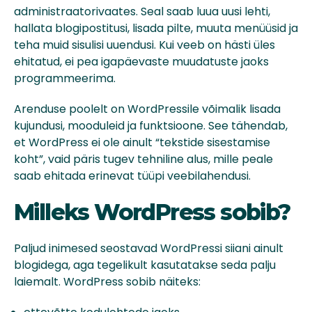
administraatorivaates. Seal saab luua uusi lehti,
hallata blogipostitusi, lisada pilte, muuta menüüsid ja
teha muid sisulisi uuendusi. Kui veeb on hästi üles
ehitatud, ei pea igapäevaste muudatuste jaoks
programmeerima.
Arenduse poolelt on WordPressile võimalik lisada
kujundusi, mooduleid ja funktsioone. See tähendab,
et WordPress ei ole ainult “tekstide sisestamise
koht”, vaid päris tugev tehniline alus, mille peale
saab ehitada erinevat tüüpi veebilahendusi.
Milleks WordPress sobib?
Paljud inimesed seostavad WordPressi siiani ainult
blogidega, aga tegelikult kasutatakse seda palju
laiemalt. WordPress sobib näiteks: