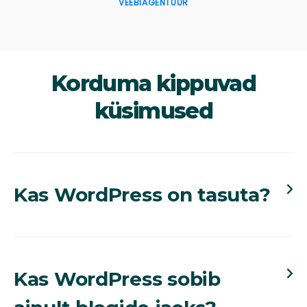
VEEBIAGENTUUR
Korduma kippuvad
küsimused
Kas WordPress on tasuta?
Jah. WordPress ise on tasuta kasutatav avatud
lähtekoodiga platvorm. Kulu tekib tavaliselt
Kas WordPress sobib
domeeni, majutuse, arenduse ja võimalike
lisamoodulite või hooldusega.