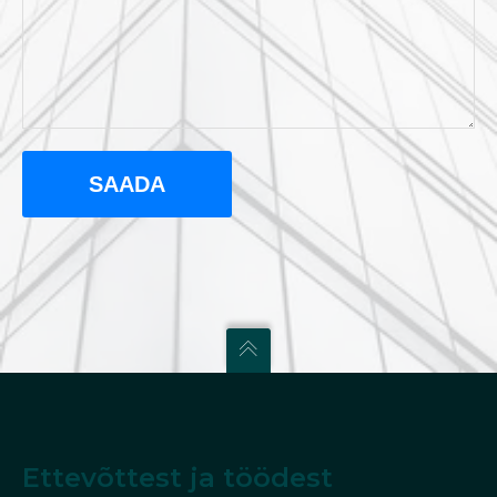
Ettevõttest ja töödest