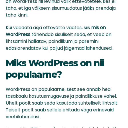
on WordPress nii levinud valik ettevõtetele, kes ei
taha, et iga väiksem sisumuudatus jääks arendaja
taha kinni.
Kui vaadata asja ettevõtte vaates, siis
mis on
WordPress
tähendab sisuliselt seda, et veeb on
lihtsamini hallatav, paindlikum ja paremini
edasiarendatav kui paljud jäigemad lahendused.
Miks WordPress on nii
populaarne?
WordPress on populaarne, sest see annab hea
tasakaalu kasutusmugavuse ja paindlikkuse vahel.
Ühelt poolt saab seda kasutada suhteliselt lihtsalt.
Teiselt poolt saab sellele ehitada väga erinevaid
veebilahendusi.