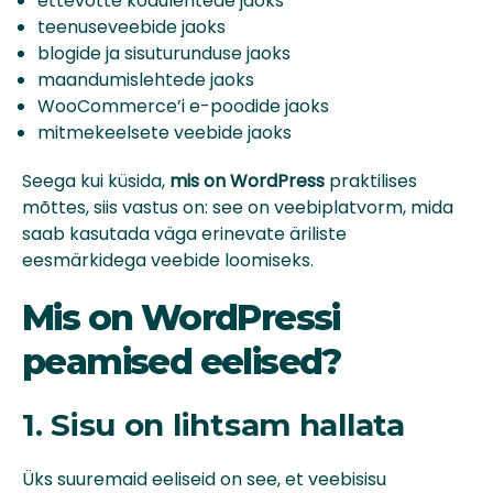
ettevõtte kodulehtede jaoks
teenuseveebide jaoks
blogide ja sisuturunduse jaoks
maandumislehtede jaoks
WooCommerce’i e-poodide jaoks
mitmekeelsete veebide jaoks
Seega kui küsida,
mis on WordPress
praktilises
mõttes, siis vastus on: see on veebiplatvorm, mida
saab kasutada väga erinevate äriliste
eesmärkidega veebide loomiseks.
Mis on WordPressi
peamised eelised?
1. Sisu on lihtsam hallata
Üks suuremaid eeliseid on see, et veebisisu