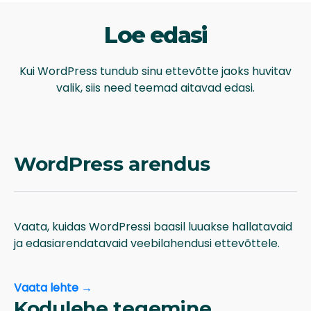
lehti, funktsioone, mooduleid ja vajadusel ka e-poe
lahenduse.
Loe edasi
Kui WordPress tundub sinu ettevõtte jaoks huvitav
valik, siis need teemad aitavad edasi.
WordPress arendus
Vaata, kuidas WordPressi baasil luuakse hallatavaid
ja edasiarendatavaid veebilahendusi ettevõttele.
Vaata lehte →
Kodulehe tegemine