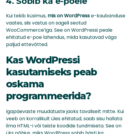
4. Sobib ka e-poele
Kui tekib küsimus,
mis on WordPress
e-kaubanduse
vaates, siis vastus on sageli seotud
WooCommerce’iga. See on WordPressi peale
ehitatud e-poe lahendus, mida kasutavad väga
paljud ettevõtted.
Kas WordPressi
kasutamiseks peab
oskama
programmeerida?
Igapäevaste muudatuste jaoks tavaliselt mitte. Kui
veeb on korralikult üles ehitatud, saab sisu hallata
ilma HTML-i või teiste koodide tundmiseta. See on
üks põhjus, miks WordPress sobib hästi ka