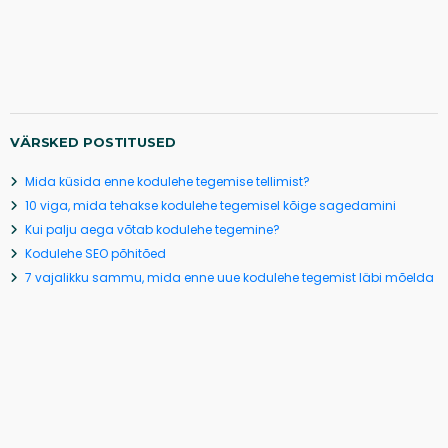
VÄRSKED POSTITUSED
Mida küsida enne kodulehe tegemise tellimist?
10 viga, mida tehakse kodulehe tegemisel kõige sagedamini
Kui palju aega võtab kodulehe tegemine?
Kodulehe SEO põhitõed
7 vajalikku sammu, mida enne uue kodulehe tegemist läbi mõelda