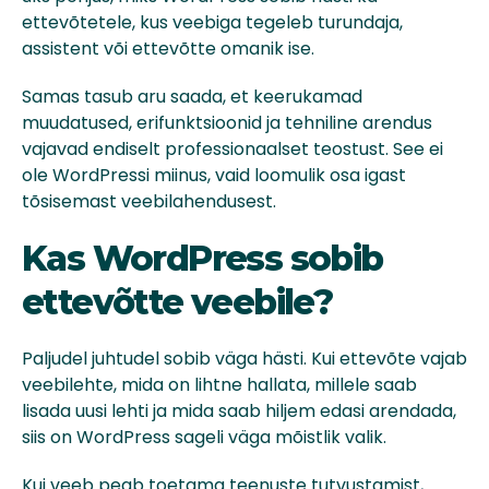
ettevõtetele, kus veebiga tegeleb turundaja,
assistent või ettevõtte omanik ise.
Samas tasub aru saada, et keerukamad
muudatused, erifunktsioonid ja tehniline arendus
vajavad endiselt professionaalset teostust. See ei
ole WordPressi miinus, vaid loomulik osa igast
tõsisemast veebilahendusest.
Kas WordPress sobib
ettevõtte veebile?
Paljudel juhtudel sobib väga hästi. Kui ettevõte vajab
veebilehte, mida on lihtne hallata, millele saab
lisada uusi lehti ja mida saab hiljem edasi arendada,
siis on WordPress sageli väga mõistlik valik.
Kui veeb peab toetama teenuste tutvustamist,